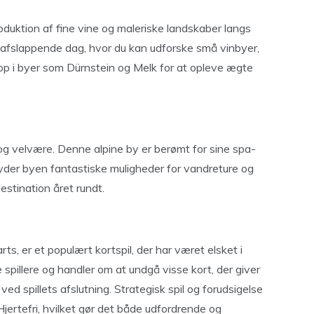
duktion af fine vine og maleriske landskaber langs
 afslappende dag, hvor du kan udforske små vinbyer,
top i byer som Dürnstein og Melk for at opleve ægte
 og velvære. Denne alpine by er berømt for sine spa-
byder byen fantastiske muligheder for vandreture og
destination året rundt.
ts, er et populært kortspil, der har været elsket i
e spillere og handler om at undgå visse kort, der giver
ved spillets afslutning. Strategisk spil og forudsigelse
ertefri, hvilket gør det både udfordrende og