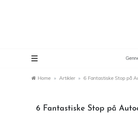
Skip
to
content
Genne
Home
»
Artikler
»
6 Fantastiske Stop på Au
6 Fantastiske Stop på Auto