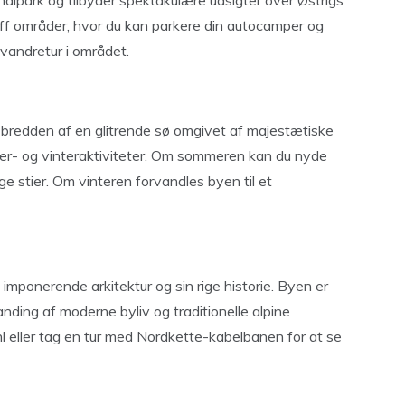
alpark og tilbyder spektakulære udsigter over Østrigs
-off områder, hvor du kan parkere din autocamper og
vandretur i området.
d bredden af en glitrende sø omgivet af majestætiske
mer- og vinteraktiviteter. Om sommeren kan du nyde
e stier. Om vinteren forvandles byen til et
 imponerende arkitektur og sin rige historie. Byen er
nding af moderne byliv og traditionelle alpine
 eller tag en tur med Nordkette-kabelbanen for at se