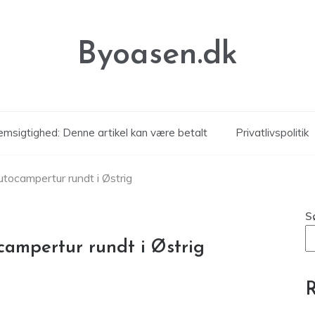
Byoasen.dk
msigtighed: Denne artikel kan være betalt
Privatlivspolitik
tocampertur rundt i Østrig
S
campertur rundt i Østrig
R