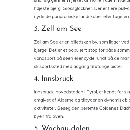
snor sig gennem hjertet af Hohe Tauern Nation
højeste bjerg, Grossglockner. Der er flere pull
nyde de panoramiske landskaber eller tage en 
3. Zell am See
Zell am See er en billedskøn by, som ligger ve
bjerge. Det er et populært stop for både som
vandsport på søen eller cykle rundt på de mang
skisportssted med adgang til utallige pister.
4. Innsbruck
Innsbruck, hovedstaden i Tyrol, er kendt for sin
omgivet af Alperne og tilbyder en dynamisk bla
aktiviteter. Besøg den berømte Goldenes Dachl
byen fra oven.
5. Wachau-dalen