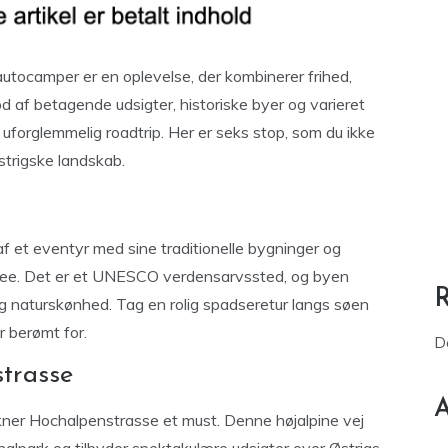
autocamper er en oplevelse, der kombinerer frihed,
d af betagende udsigter, historiske byer og varieret
en uforglemmelig roadtrip. Her er seks stop, som du ikke
østrigske landskab.
 et eventyr med sine traditionelle bygninger og
r See. Det er et UNESCO verdensarvssted, og byen
e og naturskønhed. Tag en rolig spadseretur langs søen
r berømt for.
D
trasse
A
ckner Hochalpenstrasse et must. Denne højalpine vej