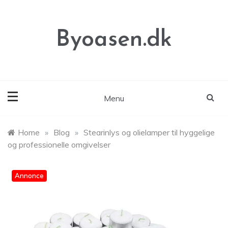
Skip
to
content
Byoasen.dk
Menu
Home
»
Blog
»
Stearinlys og olielamper til hyggelige
og professionelle omgivelser
Annonce