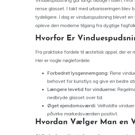
Vinduespudsning går langt tilbage i tiden, hvo
rense glasset. I takt med urbaniseringen blev b
tydeligere. I dag er vinduespudsning blevet e
opleve den moderne tilgang fra dygtige fagfolk
Hvorfor Er Vinduespudsni
Fra praktiske fordele til æstetisk appel, der er
Her er nogle nøglefordele:
Forbedret lysgennemgang:
Rene vinduer
behovet for kunstlys og give en bedre a
Længere levetid for vinduerne:
Regelmæs
nedbryde glasset over tid.
Øget ejendomsværdi:
Velholdte vinduer
påvirke markedsværdien positivt.
Hvordan Vælger Man en 