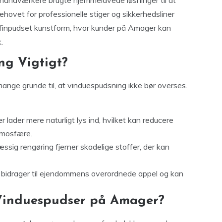
r håndværkere brugte hjemmelavede løsninger til at
ehovet for professionelle stiger og sikkerhedsliner
n finpudset kunstform, hvor kunder på Amager kan
.
ng Vigtigt?
 mange grunde til, at vinduespudsning ikke bør overses.
 lader mere naturligt lys ind, hvilket kan reducere
tmosfære.
sig rengøring fjerner skadelige stoffer, der kan
 bidrager til ejendommens overordnede appel og kan
Vinduespudser på Amager?