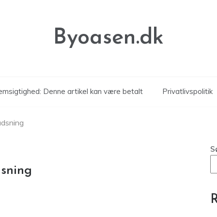
Byoasen.dk
msigtighed: Denne artikel kan være betalt
Privatlivspolitik
udsning
S
dsning
R