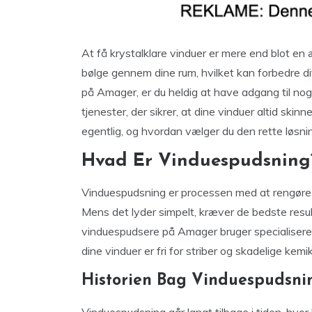
At få krystalklare vinduer er mere end blot en æ
bølge gennem dine rum, hvilket kan forbedre di
på Amager, er du heldig at have adgang til no
tjenester, der sikrer, at dine vinduer altid sk
egentlig, og hvordan vælger du den rette løsni
Hvad Er Vinduespudsning
Vinduespudsning er processen med at rengøre g
Mens det lyder simpelt, kræver de bedste result
vinduespudsere på Amager bruger specialiseret u
dine vinduer er fri for striber og skadelige kemik
Historien Bag Vinduespudsni