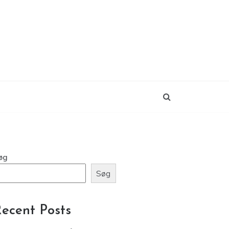
øg
Søg
ecent Posts