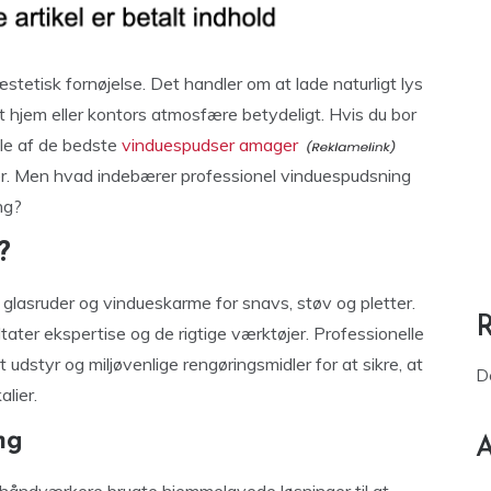
stetisk fornøjelse. Det handler om at lade naturligt lys
t hjem eller kontors atmosfære betydeligt. Hvis du bor
gle af de bedste
vinduespudser amager
inner. Men hvad indebærer professionel vinduespudsning
ng?
?
lasruder og vindueskarme for snavs, støv og pletter.
ater ekspertise og de rigtige værktøjer. Professionelle
dstyr og miljøvenlige rengøringsmidler for at sikre, at
D
alier.
ng
A