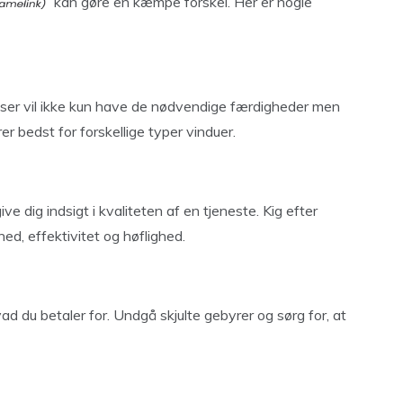
kan gøre en kæmpe forskel. Her er nogle
dser vil ikke kun have de nødvendige færdigheder men
er bedst for forskellige typer vinduer.
e dig indsigt i kvaliteten af en tjeneste. Kig efter
d, effektivitet og høflighed.
vad du betaler for. Undgå skjulte gebyrer og sørg for, at