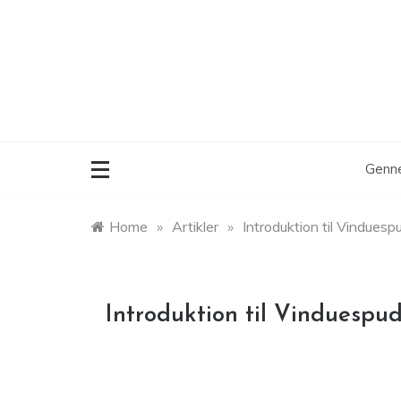
Skip
to
content
Genne
Home
»
Artikler
»
Introduktion til Vinduesp
Introduktion til Vinduespu