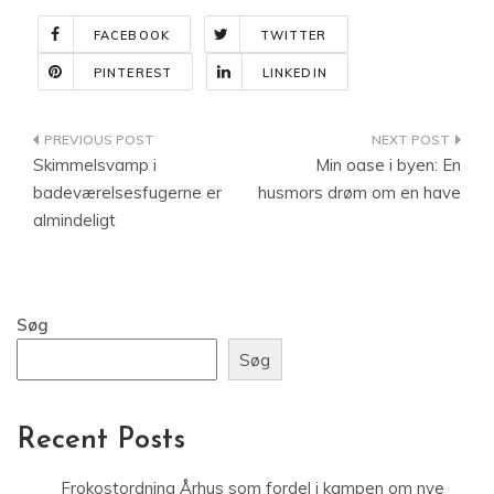
FACEBOOK
TWITTER
PINTEREST
LINKEDIN
Indlægsnavigation
Skimmelsvamp i
Min oase i byen: En
badeværelsesfugerne er
husmors drøm om en have
almindeligt
Søg
Søg
Recent Posts
Frokostordning Århus som fordel i kampen om nye