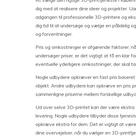
At vælge den rigtige 3D-printtjeneste i Køben
dig med at realisere dine ideer og projekter. U
adgangen til professionelle 3D-printere og eks
dig tid til at undersøge og vælge en pålidelig 
og forventninger.
Pris og omkostninger er afgørende faktorer, n
undersøger priser, er det vigtigt at få en klar f
eventuelle yderligere omkostninger, der skal ta
Nogle udbydere opkræver en fast pris baseret
objekt. Andre udbydere kan opkræve en pris pr. 
sammenligne priserne mellem forskellige udbyder
Ud over selve 3D-printet kan der være ekstra 
levering. Nogle udbydere tilbyder disse tjene
opkræve ekstra for dem. Det er vigtigt at væ
dine overvejelser, når du vælger en 3D-printtj