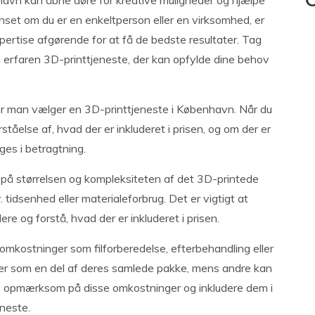
C
havn kan åbne døre for kreative muligheder og hjælpe
anset om du er en enkeltperson eller en virksomhed, er
pertise afgørende for at få de bedste resultater. Tag
og erfaren 3D-printtjeneste, der kan opfylde dine behov
år man vælger en 3D-printtjeneste i København. Når du
orståelse af, hvad der er inkluderet i prisen, og om der er
ges i betragtning.
 på størrelsen og kompleksiteten af det 3D-printede
tidsenhed eller materialeforbrug. Det er vigtigt at
e og forstå, hvad der er inkluderet i prisen.
omkostninger som filforberedelse, efterbehandling eller
ster som en del af deres samlede pakke, mens andre kan
re opmærksom på disse omkostninger og inkludere dem i
eneste.